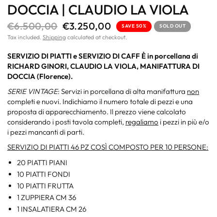
DOCCIA | CLAUDIO LA VIOLA
€6.500,00
€3.250,00
SAVE 50%
SOLD OUT
Tax included.
Shipping
calculated at checkout.
SERVIZIO DI PIATTI e SERVIZIO DI CAFF
È
in porcellana di
RICHARD GINORI, CLAUDIO LA VIOLA, MANIFATTURA DI
DOCCIA (Florence).
SERIE VINTAGE
: Servizi in porcellana di alta manifattura
non
completi e nuovi. Indichiamo il numero totale di pezzi e una
proposta di apparecchiamento. Il prezzo viene calcolato
considerando i posti tavola completi,
regaliamo
i pezzi in più e/o
i pezzi mancanti di parti.
SERVIZIO DI PIATTI 46 PZ COS
Ì
COMPOSTO PER 10 PERSONE:
20 PIATTI PIANI
10 PIATTI FONDI
10 PIATTI FRUTTA
1 ZUPPIERA CM 36
1 INSALATIERA CM 26