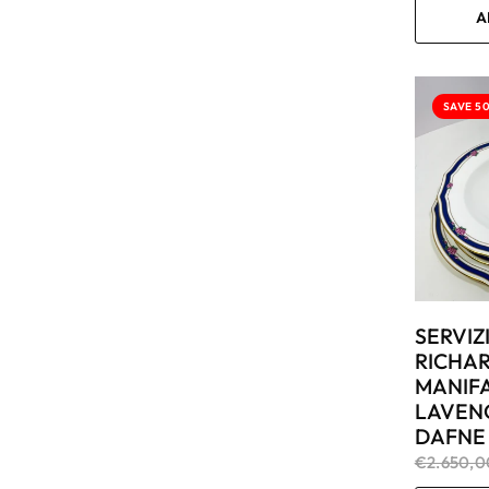
A
SAVE 5
SERVIZ
RICHAR
MANIFA
LAVEN
DAFNE
€2.650,