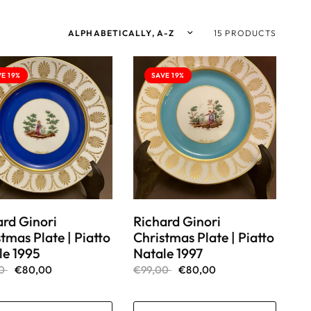
Sort by
15 PRODUCTS
E 19%
SAVE 19%
ard Ginori
Richard Ginori
tmas Plate | Piatto
Christmas Plate | Piatto
le 1995
Natale 1997
00
€80,00
€99,00
€80,00