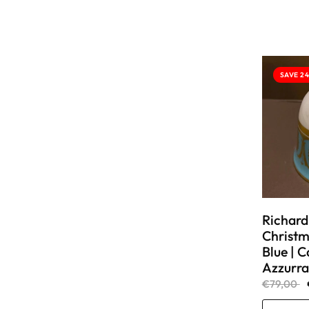
SAVE 2
Richard
Christm
Blue | 
Azzurra
€79,00