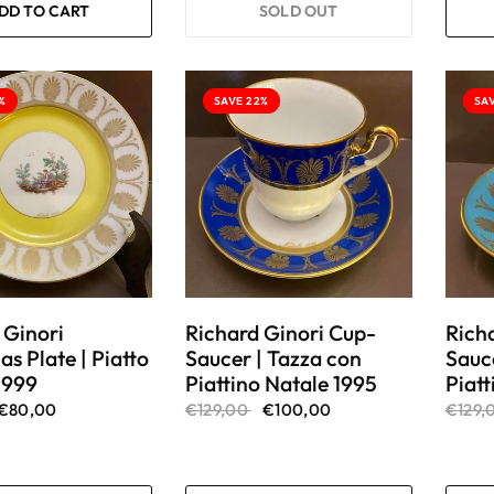
DD TO CART
SOLD OUT
%
SAVE 22%
SA
 Ginori
Richard Ginori Cup-
Rich
s Plate | Piatto
Saucer | Tazza con
Sauc
1999
Piattino Natale 1995
Piatt
€80,00
€129,00
€100,00
€129,