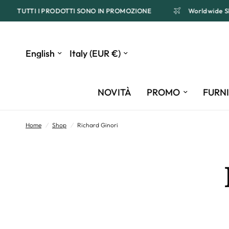
49,90
TUTTI I PRODOTTI SONO IN PROMOZIONE
Worldwi
Update
Update
country/region
country/region
NOVITÀ
PROMO
FURN
Home
/
Shop
/
Richard Ginori