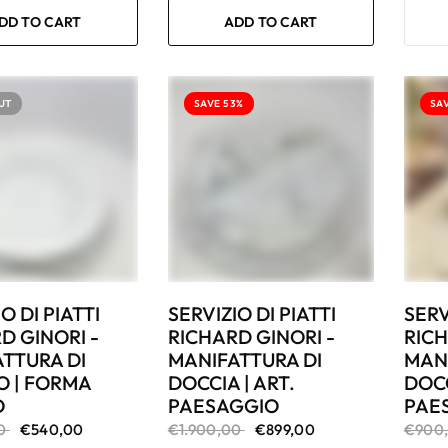
DD TO CART
ADD TO CART
UT
SAVE 53%
SA
O DI PIATTI
SERVIZIO DI PIATTI
SERV
D GINORI -
RICHARD GINORI -
RICH
TTURA DI
MANIFATTURA DI
MAN
 | FORMA
DOCCIA | ART.
DOCC
O
PAESAGGIO
PAE
00
€540,00
€1.900,00
€899,00
€900