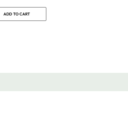
ADD TO CART
Newsletter
Seguici su
Tieni traccia di tutte le
Instagram
novità e promozioni
Email