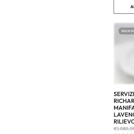
A
SOLD O
SERVIZI
RICHAR
MANIFA
LAVENO
RILIEV
€1.080,