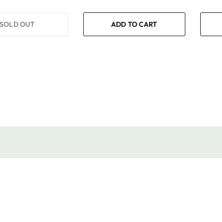
SOLD OUT
ADD TO CART
Dove siamo
Policies
Santo Stefano di Camastra
Contact Information
98077 (ME) Italia
Legal Notice
Privacy Policy