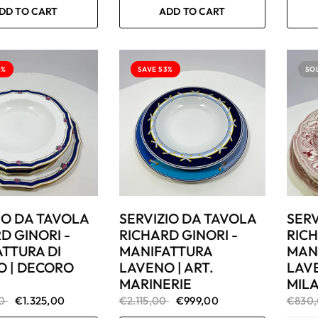
DD TO CART
ADD TO CART
0%
SAVE 53%
SO
IO DA TAVOLA
SERVIZIO DA TAVOLA
SERV
D GINORI -
RICHARD GINORI -
RICH
TTURA DI
MANIFATTURA
MAN
O | DECORO
LAVENO | ART.
LAVE
MARINERIE
MIL
00
€1.325,00
€2.115,00
€999,00
€830