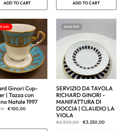
ADD TO CART
ADD TO CART
VE 22%
SOLD OUT
ard Ginori Cup-
SERVIZIO DA TAVOLA
er | Tazza con
RICHARD GINORI -
ino Natale 1997
MANIFATTURA DI
DOCCIA | CLAUDIO LA
00
€100,00
VIOLA
€6.500,00
€3.250,00