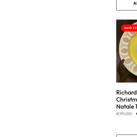
A
SAVE 19
Richard
Christma
Natale 
€99,00