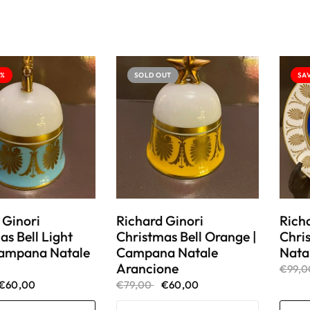
4%
SOLD OUT
SAV
 Ginori
Richard Ginori
Rich
as Bell Light
Christmas Bell Orange |
Chris
Campana Natale
Campana Natale
Nata
Arancione
€99,
€60,00
€79,00
€60,00