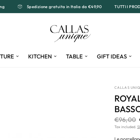
pping
Spedizione gratuita in Italia da €49,90
TUTTI I P
ITURE
KITCHEN
TABLE
GIFT IDEAS
CALLAS UNI
ROYA
BASSO
€96,00
Tax included.
S
Le porcellan