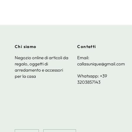
Chi siamo
Contatti
Negozio online di articoli da
Email:
regalo, oggetti di
callasunique@gmail.com
arredamento e accessori
Whatsapp: +39
per la casa
3203857143
Update
Update