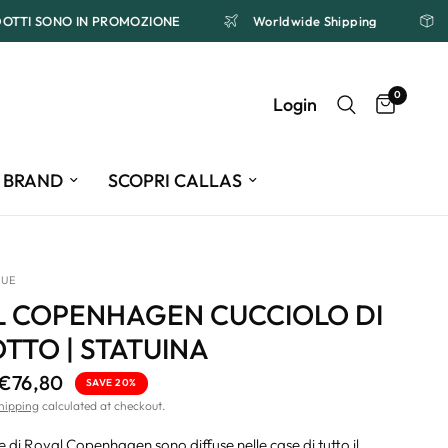
RODOTTI SONO IN PROMOZIONE
Worldwide Shipping
0
Login
BRAND
SCOPRI CALLAS
QUE
L COPENHAGEN CUCCIOLO DI
TTO | STATUINA
€76,80
SAVE 20%
hipping
calculated at checkout.
e di Royal Copenhagen sono diffuse nelle case di tutto il