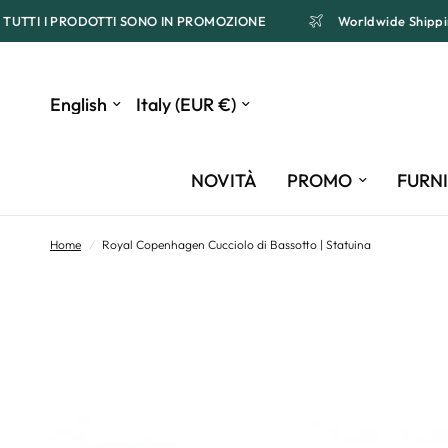
TUTTI I PRODOTTI SONO IN PROMOZIONE
Worldwide Shi
Update
Update
country/region
country/region
NOVITÀ
PROMO
FURN
Home
/
Royal Copenhagen Cucciolo di Bassotto | Statuina