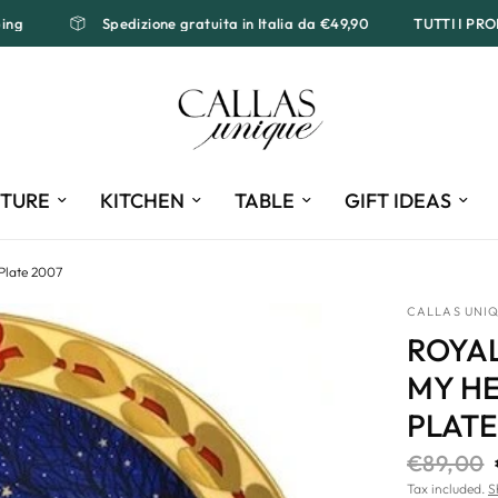
hipping
Spedizione gratuita in Italia da €49,90
TUTTI 
ITURE
KITCHEN
TABLE
GIFT IDEAS
Plate 2007
CALLAS UNI
ROYA
MY HE
PLATE
€89,00
Tax included.
S