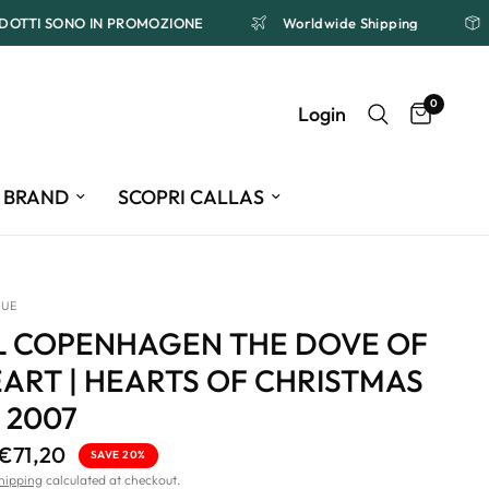
I PRODOTTI SONO IN PROMOZIONE
Worldwide Shipping
0
Login
BRAND
SCOPRI CALLAS
QUE
L COPENHAGEN THE DOVE OF
ART | HEARTS OF CHRISTMAS
 2007
€71,20
SAVE 20%
hipping
calculated at checkout.