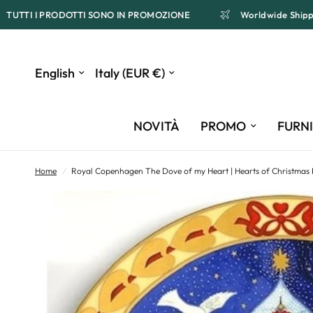
TUTTI I PRODOTTI SONO IN PROMOZIONE
Worldwide S
Update
Update
country/region
country/region
NOVITÀ
PROMO
FURN
Home
/
Royal Copenhagen The Dove of my Heart | Hearts of Christmas 