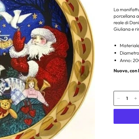
La manifattu
porcellana a
reale di Da
Giuliana e r
Materiale
Diametro
Anno: 20
Nuovo, con l