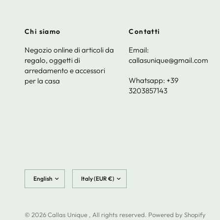
Chi siamo
Contatti
Negozio online di articoli da
Email:
regalo, oggetti di
callasunique@gmail.com
arredamento e accessori
Whatsapp: +39
per la casa
3203857143
Update
Update
country/region
country/region
© 2026 Callas Unique , All rights reserved. Powered by Shopify