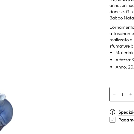
anno, un nuo
danese. Gli o
Babbo Natal
L'ornamento
affascinante
realizzato a
sfumature bl
Materiale
Altezza: 
Anno: 20
Spedizi
Pagamen