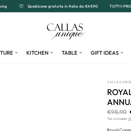
ipping
Spedizione gratuita in Italia da €49,90
TUTTI I 
ITURE
KITCHEN
TABLE
GIFT IDEAS
CALLAS UNI
ROYA
ANNUA
€98,90
Tax included.
S
Royal Copenh