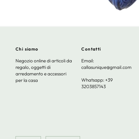
Chi siamo
Contatti
Negozio online di articoli da
Email:
regalo, oggetti di
callasunique@gmail.com
arredamento e accessori
Whatsapp: +39
per la casa
3203857143
Update
Update