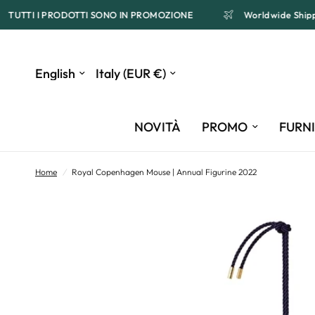
TUTTI I PRODOTTI SONO IN PROMOZIONE
Worldwide Sh
Update
Update
country/region
country/region
NOVITÀ
PROMO
FURN
Home
/
Royal Copenhagen Mouse | Annual Figurine 2022