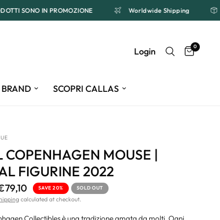
PRODOTTI SONO IN PROMOZIONE
Worldwide Shipping
0
Login
BRAND
SCOPRI CALLAS
QUE
L COPENHAGEN MOUSE |
L FIGURINE 2022
€79,10
SAVE 20%
SOLD OUT
hipping
calculated at checkout.
agen Collectibles è una tradizione amata da molti. Ogni