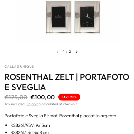
1
/
2
CALLAS UNIQUE
ROSENTHAL ZELT | PORTAFOTO
E SVEGLIA
€125,00
€100,00
SAVE 20%
Tax included.
Shipping
calculated at checkout.
Portafoto e Sveglia Firmati Rosenthal placcati in argento.
RS8261/9SV: 9x13cm
RS8261/13: 13x18 cm