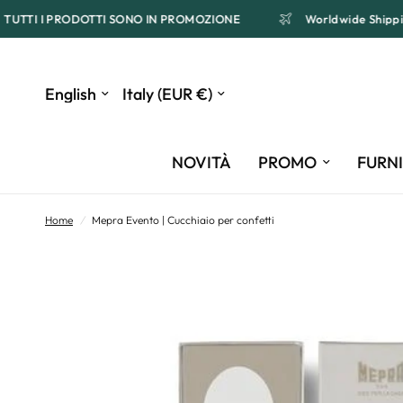
TUTTI I PRODOTTI SONO IN PROMOZIONE
Worldwide Shi
Update
Update
country/region
country/region
NOVITÀ
PROMO
FURN
Home
/
Mepra Evento | Cucchiaio per confetti