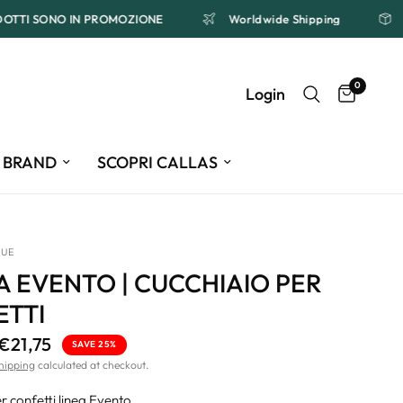
PRODOTTI SONO IN PROMOZIONE
Worldwide Shipping
0
Login
BRAND
SCOPRI CALLAS
QUE
 EVENTO | CUCCHIAIO PER
ETTI
€21,75
SAVE 25%
hipping
calculated at checkout.
r confetti linea Evento