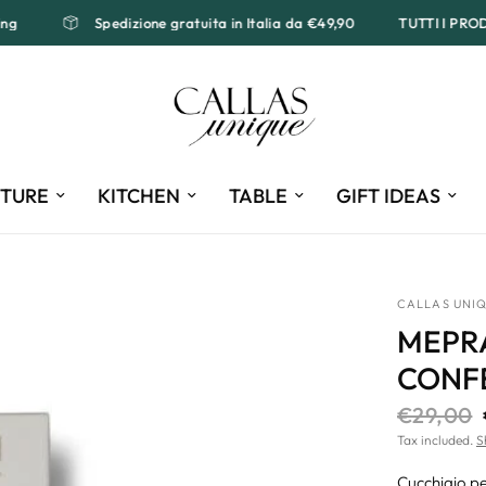
pping
Spedizione gratuita in Italia da €49,90
TUTTI I 
ITURE
KITCHEN
TABLE
GIFT IDEAS
CALLAS UNI
MEPRA
CONF
€29,00
Tax included.
S
Cucchiaio pe