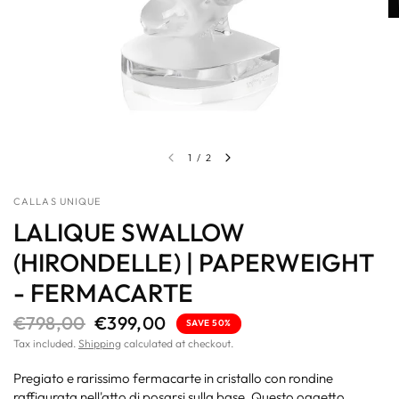
1
/
2
CALLAS UNIQUE
LALIQUE SWALLOW
(HIRONDELLE) | PAPERWEIGHT
- FERMACARTE
€798,00
€399,00
SAVE 50%
Tax included.
Shipping
calculated at checkout.
Pregiato e rarissimo fermacarte in cristallo con rondine
raffigurata nell'atto di posarsi sulla base. Questo oggetto