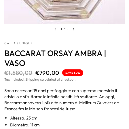
1
/
2
CALLAS UNIQUE
BACCARAT ORSAY AMBRA |
VASO
€1.580,00
€790,00
SAVE 50%
Tax included.
Shipping
calculated at checkout.
Sono necessari 15 anni per foggiare con suprema maestria il
cristallo e sfruttarne le infinite possibilità scultoree. Ad oggi,
Baccarat annovera il più alto numero di Meilleurs Ouvriers de
France fra le Maison francesi del lusso.
Altezza: 25 cm
Diametro: 11 cm